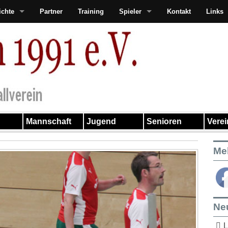
ichte
Partner
Training
Spieler
Kontakt
Links
Mannschaft
Jugend
Senioren
Vere
Me
Ne
L