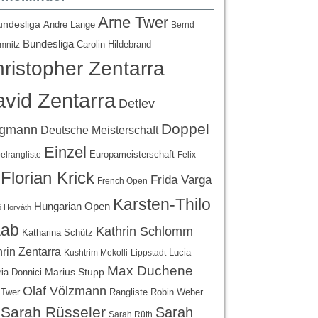
Arne Twer
undesliga
Andre Lange
Bernd
Bundesliga
Carolin Hildebrand
mnitz
ristopher Zentarra
vid Zentarra
Detlev
Doppel
egmann
Deutsche Meisterschaft
Einzel
Europameisterschaft
lrangliste
Felix
Florian Krick
Frida Varga
French Open
Karsten-Thilo
Hungarian Open
 Horváth
ab
Kathrin Schlomm
Katharina Schütz
rin Zentarra
Lucia
Kushtrim Mekolli
Lippstadt
Max Duchene
Marius Stupp
ria Donnici
Olaf Völzmann
Rangliste
 Twer
Robin Weber
Sarah Rüsseler
Sarah
Sarah Rüth