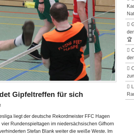
Kad
Nat
G
de
🏆
C
der
C
zum
L
t Gipfeltreffen für sich
Ran
t
desliga liegt der deutsche Rekordmeister FFC Hagen
on vier Rundenspieltagen im niedersächsischen Gifhorn
 verhinderten Stefan Blank weiter die weiße Weste. Im