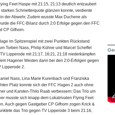
lying Feet Haspe mit 21:15, 21:13 deutlich entzaubert
 starken Schmetterquote glänzen konnte, verdiente
en in der Abwehr. Zudem wusste Max Duchene als
wurde die FFC-Bilanz durch 2:0 Erfolge gegen den FFC
d CP Gifhorn.
erlage im Spitzenspiel mit zwei Punkten Rückstand
 um Torben Nass, Philip Kühne und Marcel Scheffel
Ge
 TV Lipperode mit 21:17, 16:21, 21:18 niederkämpfen
 dem Hagener Westen dann bei den 2:0-Erfolgen gegen
 Lipperode 2.
 Daniel Nass, Lina Marie Kurenbach und Franziska
 achten Platz konnte sich der FFC Hagen 2 auch ohne
öner und Karsten-Thilo Raab verbessern: Das Trio um
wer musste sich knapp dem Lokalrivalen Flying Feet
en. Auch gegen Gastgeber CP Gifhorn zogen Krick &
unktete das Trio gegen TV Lipperode 3 beim 21:16,