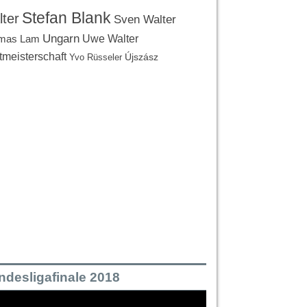
Stefan Blank
ter
Sven Walter
Ungarn
Uwe Walter
mas Lam
tmeisterschaft
Újszász
Yvo Rüsseler
ndesligafinale 2018