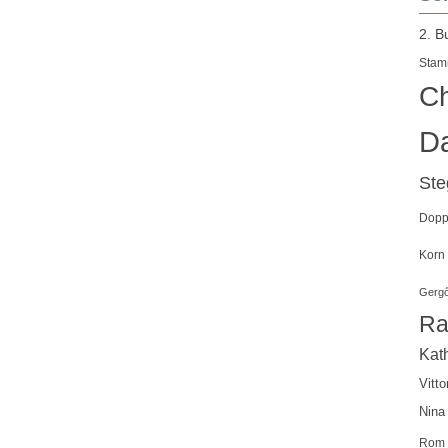
2. B
Stam
Ch
Da
St
Doppe
Korn
Gergő
Ra
Kath
Vitto
Nina
Rom