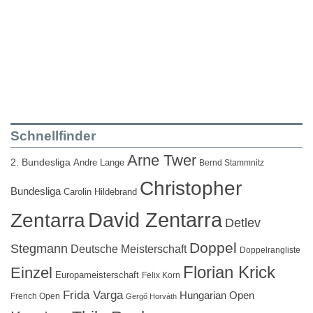
Schnellfinder
Arne Twer
2. Bundesliga
Andre Lange
Bernd Stammnitz
Christopher
Bundesliga
Carolin Hildebrand
David Zentarra
Zentarra
Detlev
Doppel
Stegmann
Deutsche Meisterschaft
Doppelrangliste
Florian Krick
Einzel
Europameisterschaft
Felix Korn
Frida Varga
Hungarian Open
French Open
Gergő Horváth