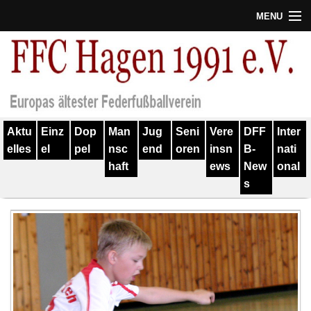
MENU
Termine
Erfolge
Verein
Aktu
Einz
Dop
Man
Jug
Seni
Vere
DFF
Inter
Geschichte
elles
el
pel
nsc
end
oren
insn
B-
nati
haft
ews
New
onal
Partner
s
Training
Spieler
Kontakt
Links