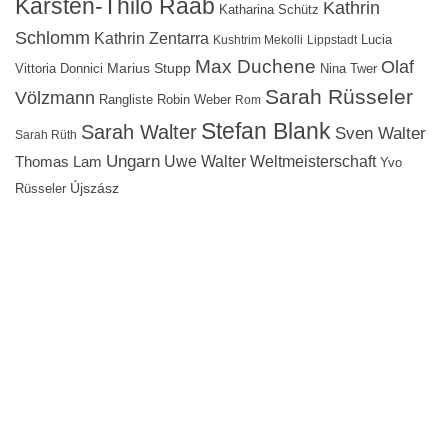
Karsten-Thilo Raab
Kathrin
Katharina Schütz
Schlomm
Kathrin Zentarra
Lucia
Kushtrim Mekolli
Lippstadt
Max Duchene
Olaf
Marius Stupp
Vittoria Donnici
Nina Twer
Sarah Rüsseler
Völzmann
Rangliste
Robin Weber
Rom
Stefan Blank
Sarah Walter
Sven Walter
Sarah Rüth
Ungarn
Uwe Walter
Weltmeisterschaft
Thomas Lam
Yvo
Újszász
Rüsseler