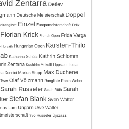
vid Zentarra
Detlev
Doppel
egmann
Deutsche Meisterschaft
Einzel
Europameisterschaft
lrangliste
Felix
Florian Krick
Frida Varga
French Open
Karsten-Thilo
Hungarian Open
 Horváth
ab
Kathrin Schlomm
Katharina Schütz
rin Zentarra
Lucia
Kushtrim Mekolli
Lippstadt
Max Duchene
Marius Stupp
ria Donnici
Olaf Völzmann
Rangliste
 Twer
Robin Weber
Sarah Rüsseler
Sarah
Sarah Rüth
Stefan Blank
ter
Sven Walter
Ungarn
Uwe Walter
mas Lam
tmeisterschaft
Újszász
Yvo Rüsseler