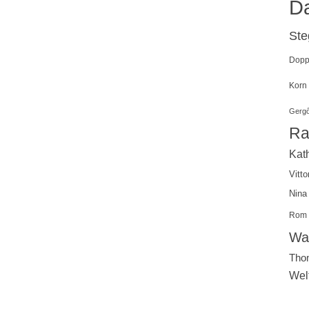
Da
St
Doppe
Korn
Gergő
Ra
Kath
Vitto
Nina
Rom
Wal
Tho
Wel