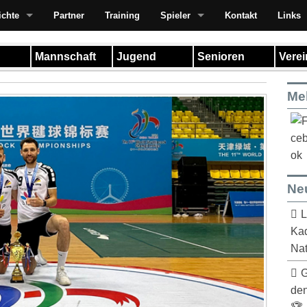
ichte
Partner
Training
Spieler
Kontakt
Links
Mannschaft
Jugend
Senioren
Vere
Me
Ne
L
Kad
Nat
G
de