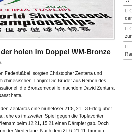
🏆
C
der
C
zum
L
üder holen im Doppel WM-Bronze
Ran
al
en Federfußball sorgten Christopher Zentarra und
im chinesischen Tianjin: Die Brüder aus Reihen des
tionell die Bronzemedaille, nachdem David Zentarra
asst hatte.
den Zentarras eine müheloser 21:8, 21:13 Erfolg über
 ehe es im zweiten Spiel gegen die Topfavoriten
ietnam beim 12:21, 15:21 einen Dämpfer gab. Doch
 von der Niederlage. Nach dem 21:6, 21:11 Triumph