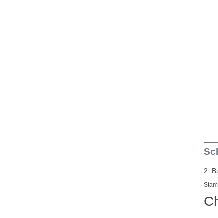
Sch
2. B
Stam
Ch