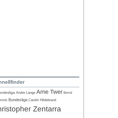
nellfinder
Arne Twer
undesliga
Andre Lange
Bernd
Bundesliga
Carolin Hildebrand
mnitz
ristopher Zentarra