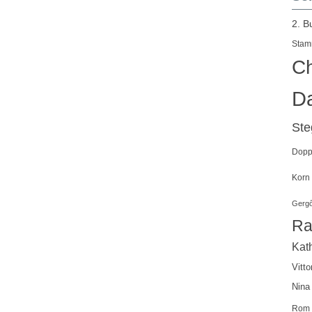
2. B
Stam
Ch
Da
St
Doppe
Korn
Gergő
Ra
Kath
Vitto
Nina
Rom