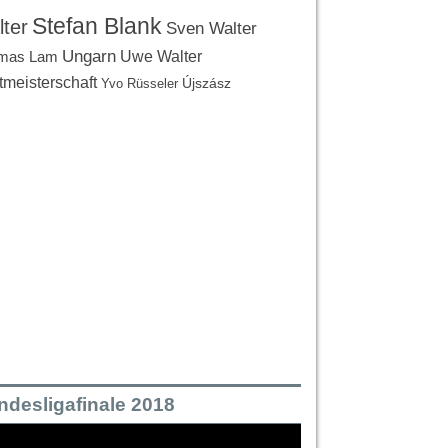
Stefan Blank
ter
Sven Walter
Ungarn
Uwe Walter
mas Lam
tmeisterschaft
Újszász
Yvo Rüsseler
ndesligafinale 2018