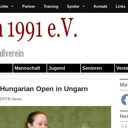
ichte
Partner
Training
Spieler
Kontakt
Links
Mannschaft
Jugend
Senioren
Vere
Me
, Hungarian Open in Ungarn
DFFB-News
Ne
L