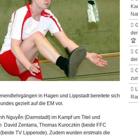
Kad
Nat
G
de
🏆
C
der
C
zum
L
nendlehrgängen in Hagen und Lippstadt bereitete sich
Ran
ndes gezielt auf die EM vor.
inh Nguyễn (Darmstadt) im Kampf um Titel und
n David Zentarra, Thomas Kuroczkin (beide FFC
 (beide TV Lipperode). Zudem wurden erstmals die