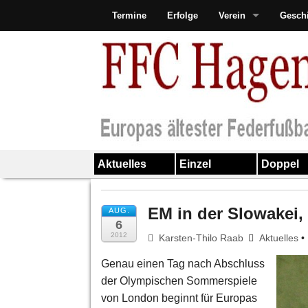
Termine
Erfolge
Verein
Gesch
Aktuelles
Einzel
Doppel
EM in der Slowakei
AUG.
6
2012
Karsten-Thilo Raab
Aktuelles
•
Genau einen Tag nach Abschluss
der Olympischen Sommerspiele
von London beginnt für Europas