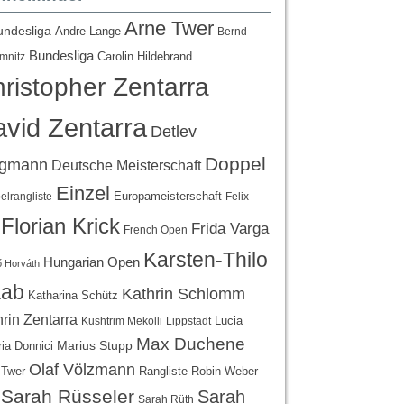
Arne Twer
undesliga
Andre Lange
Bernd
Bundesliga
Carolin Hildebrand
mnitz
ristopher Zentarra
vid Zentarra
Detlev
Doppel
egmann
Deutsche Meisterschaft
Einzel
Europameisterschaft
lrangliste
Felix
Florian Krick
Frida Varga
French Open
Karsten-Thilo
Hungarian Open
 Horváth
ab
Kathrin Schlomm
Katharina Schütz
rin Zentarra
Lucia
Kushtrim Mekolli
Lippstadt
Max Duchene
Marius Stupp
ria Donnici
Olaf Völzmann
Rangliste
 Twer
Robin Weber
Sarah Rüsseler
Sarah
Sarah Rüth