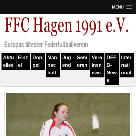
MENU
Termine
Erfolge
Verein
Aktu
Einz
Dop
Man
Jug
Seni
Vere
DFF
Inter
Geschichte
elles
el
pel
nsc
end
oren
insn
B-
nati
haft
ews
New
onal
Partner
s
Training
Spieler
Kontakt
Links