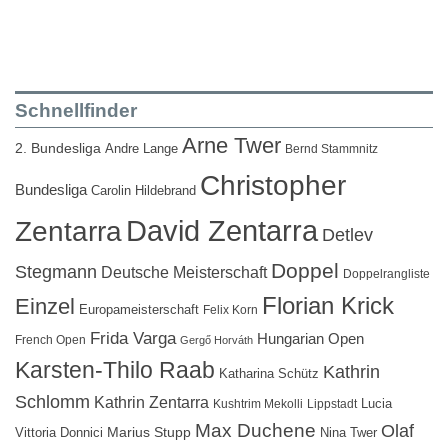
Schnellfinder
Arne Twer
2. Bundesliga
Andre Lange
Bernd Stammnitz
Christopher
Bundesliga
Carolin Hildebrand
David Zentarra
Zentarra
Detlev
Doppel
Stegmann
Deutsche Meisterschaft
Doppelrangliste
Florian Krick
Einzel
Europameisterschaft
Felix Korn
Frida Varga
Hungarian Open
French Open
Gergő Horváth
Karsten-Thilo Raab
Kathrin
Katharina Schütz
Schlomm
Kathrin Zentarra
Lucia
Kushtrim Mekolli
Lippstadt
Max Duchene
Olaf
Marius Stupp
Vittoria Donnici
Nina Twer