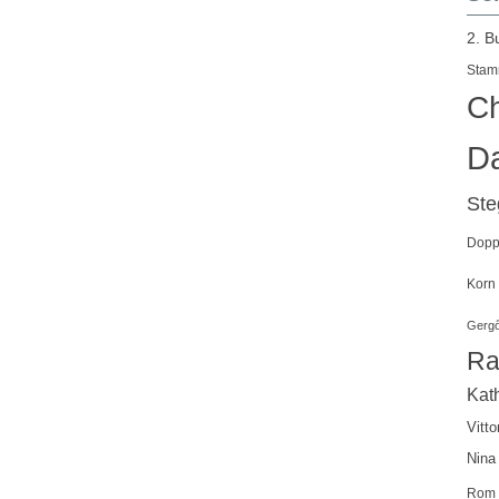
2. B
Stam
Ch
Da
St
Doppe
Korn
Gergő
Ra
Kath
Vitto
Nina
Rom