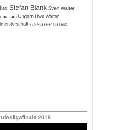
Stefan Blank
ter
Sven Walter
Ungarn
Uwe Walter
mas Lam
tmeisterschaft
Újszász
Yvo Rüsseler
ndesligafinale 2018