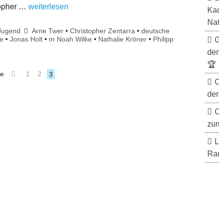
topher …
weiterlesen
Kad
Nat
Jugend
Arne Twer
•
Christopher Zentarra
•
deutsche
e
•
Jonas Holt
•
m Noah Wilke
•
Nathalie Kröner
•
Philipp
G
de
🏆
e
1
2
3
C
der
C
zum
L
Ran