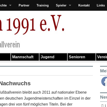
ichte
Partner
Training
Spieler
Kontakt
Links
Mannschaft
Jugend
Senioren
Vere
Me
-Nachwuchs
fußballverein bleibt auch 2011 auf nationaler Ebene
Ne
n deutschen Jugendmeisterschaften im Einzel in der
n drei von fünf möglichen Titeln. Bei der
L