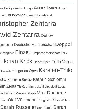
Arne Twer
undesliga
Andre Lange
Bernd
Bundesliga
Carolin Hildebrand
mnitz
ristopher Zentarra
vid Zentarra
Detlev
Doppel
egmann
Deutsche Meisterschaft
Einzel
Europameisterschaft
lrangliste
Felix
Florian Krick
Frida Varga
French Open
Karsten-Thilo
Hungarian Open
 Horváth
ab
Kathrin Schlomm
Katharina Schütz
rin Zentarra
Lucia
Kushtrim Mekolli
Lippstadt
Max Duchene
Marius Stupp
ria Donnici
Olaf Völzmann
Rangliste
 Twer
Robin Weber
Sarah Rüsseler
Sarah
Sarah Rüth