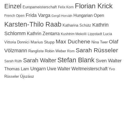
Florian Krick
Einzel
Europameisterschaft
Felix Korn
Frida Varga
Hungarian Open
French Open
Gergő Horváth
Karsten-Thilo Raab
Kathrin
Katharina Schütz
Schlomm
Kathrin Zentarra
Lucia
Kushtrim Mekolli
Lippstadt
Max Duchene
Olaf
Marius Stupp
Vittoria Donnici
Nina Twer
Sarah Rüsseler
Völzmann
Rangliste
Robin Weber
Rom
Stefan Blank
Sarah Walter
Sven Walter
Sarah Rüth
Ungarn
Uwe Walter
Weltmeisterschaft
Thomas Lam
Yvo
Újszász
Rüsseler