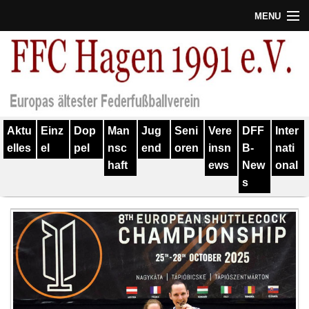
MENU
Termine
Erfolge
Verein
Aktu
Einz
Dop
Man
Jug
Seni
Vere
DFF
Inter
Geschichte
elles
el
pel
nsc
end
oren
insn
B-
nati
haft
ews
New
onal
Partner
s
Training
Spieler
Kontakt
Links