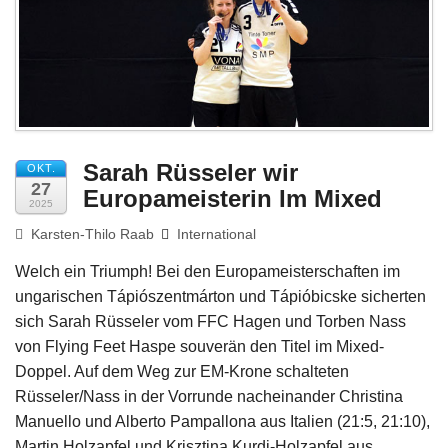
Impressum
Sarah Rüsseler wir
OKT.
27
Europameisterin Im Mixed
2025
Karsten-Thilo Raab
International
Welch ein Triumph! Bei den Europameisterschaften im
ungarischen Tápiószentmárton und Tápióbicske sicherten
sich Sarah Rüsseler vom FFC Hagen und Torben Nass
von Flying Feet Haspe souverän den Titel im Mixed-
Doppel. Auf dem Weg zur EM-Krone schalteten
Rüsseler/Nass in der Vorrunde nacheinander Christina
Manuello und Alberto Pampallona aus Italien (21:5, 21:10),
Martin Holzapfel und Krisztina Kurdi-Holzapfel aus