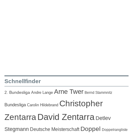
Schnellfinder
Arne Twer
2. Bundesliga
Andre Lange
Bernd Stammnitz
Christopher
Bundesliga
Carolin Hildebrand
David Zentarra
Zentarra
Detlev
Doppel
Stegmann
Deutsche Meisterschaft
Doppelrangliste