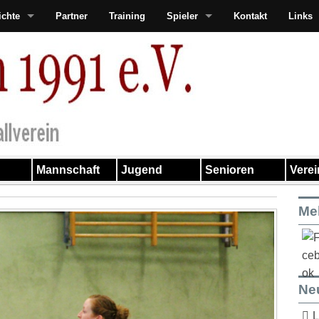
ichte
Partner
Training
Spieler
Kontakt
Links
Mannschaft
Jugend
Senioren
Vere
Me
Ne
L