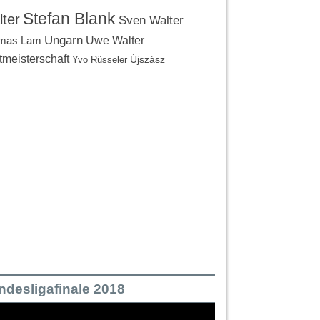
Stefan Blank
ter
Sven Walter
Ungarn
Uwe Walter
mas Lam
tmeisterschaft
Újszász
Yvo Rüsseler
ndesligafinale 2018