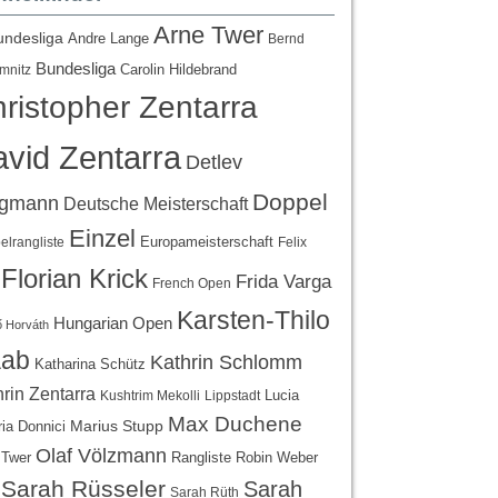
Arne Twer
undesliga
Andre Lange
Bernd
Bundesliga
Carolin Hildebrand
mnitz
ristopher Zentarra
vid Zentarra
Detlev
Doppel
egmann
Deutsche Meisterschaft
Einzel
Europameisterschaft
lrangliste
Felix
Florian Krick
Frida Varga
French Open
Karsten-Thilo
Hungarian Open
 Horváth
ab
Kathrin Schlomm
Katharina Schütz
rin Zentarra
Lucia
Kushtrim Mekolli
Lippstadt
Max Duchene
Marius Stupp
ria Donnici
Olaf Völzmann
Rangliste
 Twer
Robin Weber
Sarah Rüsseler
Sarah
Sarah Rüth