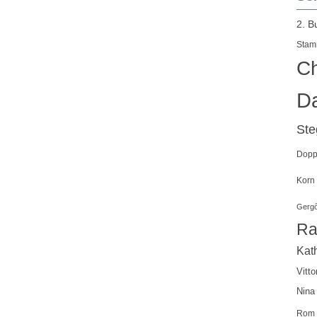
2. B
Stam
Ch
Da
St
Doppe
Korn
Gergő
Ra
Kath
Vitto
Nina
Rom