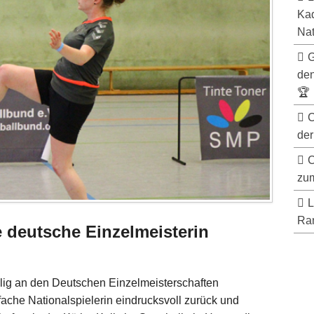
Kad
Nat
G
de
🏆
C
der
C
zum
L
Ran
 deutsche Einzelmeisterin
alig an den Deutschen Einzelmeisterschaften
fache Nationalspielerin eindrucksvoll zurück und