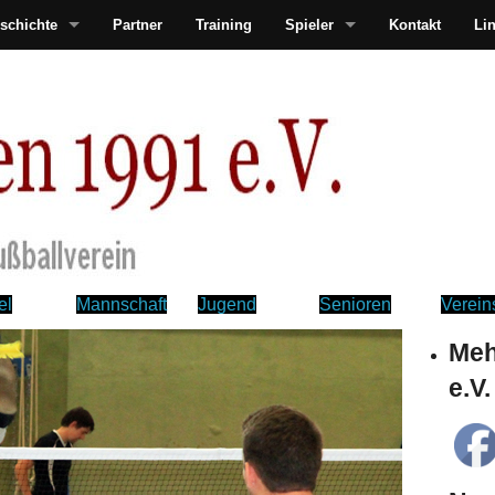
schichte
Partner
Training
Spieler
Kontakt
Li
el
Mannschaft
Jugend
Senioren
Verei
Meh
e.V.