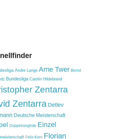
nellfinder
Arne Twer
desliga
Andre Lange
Bernd
Bundesliga
Carolin Hildebrand
itz
istopher Zentarra
id Zentarra
Detlev
mann
Deutsche Meisterschaft
Einzel
pel
Doppelrangliste
Florian
meisterschaft
Felix Korn