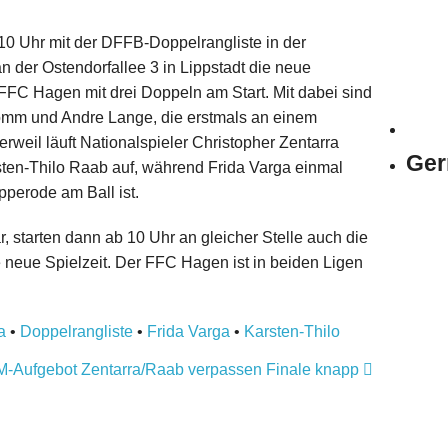
0 Uhr mit der DFFB-Doppelrangliste in der
n der Ostendorfallee 3 in Lippstadt die neue
 FFC Hagen mit drei Doppeln am Start. Mit dabei sind
omm und Andre Lange, die erstmals an einem
erweil läuft Nationalspieler Christopher Zentarra
Ger
rsten-Thilo Raab auf, während Frida Varga einmal
perode am Ball ist.
, starten dann ab 10 Uhr an gleicher Stelle auch die
e neue Spielzeit. Der FFC Hagen ist in beiden Ligen
a
•
Doppelrangliste
•
Frida Varga
•
Karsten-Thilo
WM-Aufgebot
Zentarra/Raab verpassen Finale knapp