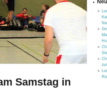
Neu
Luc
Ka
Na
Ge
Ma
Hu
Chr
Si
Chr
zu
Luc
Ra
 am Samstag in