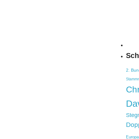
Sch
2. Bun
Stammn
Chr
Dav
Steg
Dop
Europa