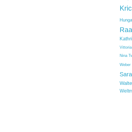
Kri
Hunga
Raa
Kathr
Vittori
Nina T
Weber
Sara
Walte
Weltm