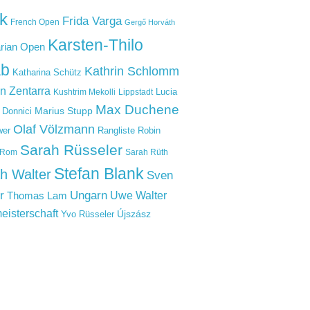
ck
Frida Varga
French Open
Gergő Horváth
Karsten-Thilo
rian Open
b
Kathrin Schlomm
Katharina Schütz
in Zentarra
Lucia
Kushtrim Mekolli
Lippstadt
Max Duchene
Marius Stupp
a Donnici
Olaf Völzmann
Rangliste
wer
Robin
Sarah Rüsseler
Rom
Sarah Rüth
Stefan Blank
h Walter
Sven
r
Ungarn
Uwe Walter
Thomas Lam
eisterschaft
Újszász
Yvo Rüsseler