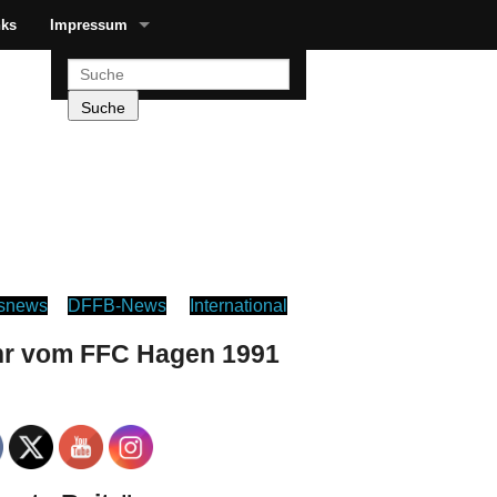
nks
Impressum
nsnews
DFFB-News
International
r vom FFC Hagen 1991