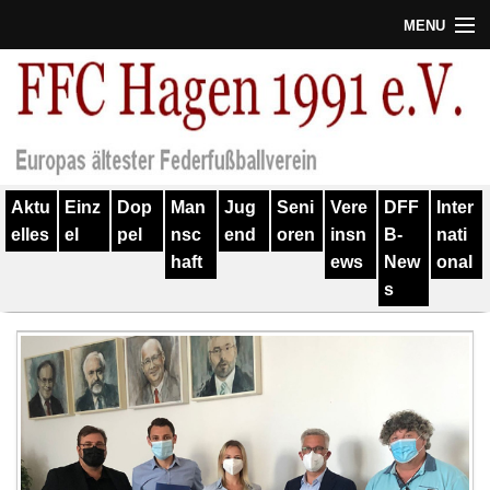
MENU
Termine
Erfolge
Verein
Aktu
Einz
Dop
Man
Jug
Seni
Vere
DFF
Inter
Geschichte
elles
el
pel
nsc
end
oren
insn
B-
nati
haft
ews
New
onal
Partner
s
Training
Spieler
Kontakt
Links