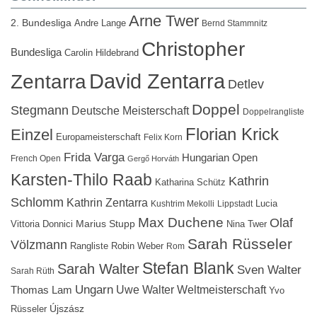
Arne Twer
2. Bundesliga
Andre Lange
Bernd Stammnitz
Christopher
Bundesliga
Carolin Hildebrand
David Zentarra
Zentarra
Detlev
Doppel
Stegmann
Deutsche Meisterschaft
Doppelrangliste
Florian Krick
Einzel
Europameisterschaft
Felix Korn
Frida Varga
Hungarian Open
French Open
Gergő Horváth
Karsten-Thilo Raab
Kathrin
Katharina Schütz
Schlomm
Kathrin Zentarra
Lucia
Kushtrim Mekolli
Lippstadt
Max Duchene
Olaf
Marius Stupp
Vittoria Donnici
Nina Twer
Sarah Rüsseler
Völzmann
Rangliste
Robin Weber
Rom
Stefan Blank
Sarah Walter
Sven Walter
Sarah Rüth
Ungarn
Uwe Walter
Weltmeisterschaft
Thomas Lam
Yvo
Újszász
Rüsseler