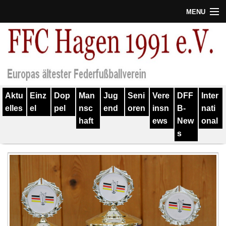
MENU
Termine
Erfolge
Verein
Aktu
Einz
Dop
Man
Jug
Seni
Vere
DFF
Inter
Geschichte
elles
el
pel
nsc
end
oren
insn
B-
nati
haft
ews
New
onal
Partner
s
Training
Spieler
Kontakt
Links