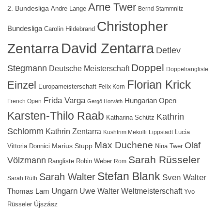
Arne Twer
2. Bundesliga
Andre Lange
Bernd Stammnitz
Christopher
Bundesliga
Carolin Hildebrand
David Zentarra
Zentarra
Detlev
Doppel
Stegmann
Deutsche Meisterschaft
Doppelrangliste
Florian Krick
Einzel
Europameisterschaft
Felix Korn
Frida Varga
Hungarian Open
French Open
Gergő Horváth
Karsten-Thilo Raab
Kathrin
Katharina Schütz
Schlomm
Kathrin Zentarra
Lucia
Kushtrim Mekolli
Lippstadt
Max Duchene
Olaf
Marius Stupp
Vittoria Donnici
Nina Twer
Sarah Rüsseler
Völzmann
Rangliste
Robin Weber
Rom
Stefan Blank
Sarah Walter
Sven Walter
Sarah Rüth
Ungarn
Uwe Walter
Weltmeisterschaft
Thomas Lam
Yvo
Újszász
Rüsseler