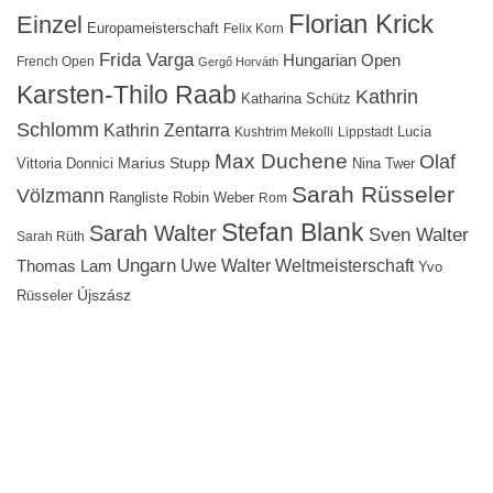
Florian Krick
Einzel
Europameisterschaft
Felix Korn
Frida Varga
Hungarian Open
French Open
Gergő Horváth
Karsten-Thilo Raab
Kathrin
Katharina Schütz
Schlomm
Kathrin Zentarra
Lucia
Kushtrim Mekolli
Lippstadt
Max Duchene
Olaf
Marius Stupp
Vittoria Donnici
Nina Twer
Sarah Rüsseler
Völzmann
Rangliste
Robin Weber
Rom
Stefan Blank
Sarah Walter
Sven Walter
Sarah Rüth
Ungarn
Uwe Walter
Weltmeisterschaft
Thomas Lam
Yvo
Újszász
Rüsseler