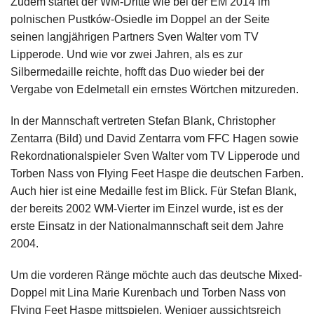
Zudem startet der WM-Dritte wie bei der EM 2014 im
polnischen Pustków-Osiedle im Doppel an der Seite
seinen langjährigen Partners Sven Walter vom TV
Lipperode. Und wie vor zwei Jahren, als es zur
Silbermedaille reichte, hofft das Duo wieder bei der
Vergabe von Edelmetall ein ernstes Wörtchen mitzureden.
In der Mannschaft vertreten Stefan Blank, Christopher
Zentarra (Bild) und David Zentarra vom FFC Hagen sowie
Rekordnationalspieler Sven Walter vom TV Lipperode und
Torben Nass von Flying Feet Haspe die deutschen Farben.
Auch hier ist eine Medaille fest im Blick. Für Stefan Blank,
der bereits 2002 WM-Vierter im Einzel wurde, ist es der
erste Einsatz in der Nationalmannschaft seit dem Jahre
2004.
Um die vorderen Ränge möchte auch das deutsche Mixed-
Doppel mit Lina Marie Kurenbach und Torben Nass von
Flying Feet Haspe mittspielen. Weniger aussichtsreich