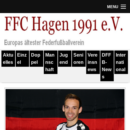
MENU
Termine
Erfolge
Verein
Aktu
Einz
Dop
Man
Jug
Seni
Vere
DFF
Inter
Geschichte
elles
el
pel
nsc
end
oren
insn
B-
nati
haft
ews
New
onal
Partner
s
Training
Spieler
Kontakt
Links