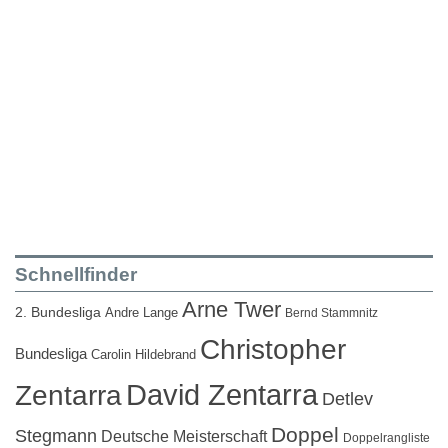
Schnellfinder
Arne Twer
2. Bundesliga
Andre Lange
Bernd Stammnitz
Christopher
Bundesliga
Carolin Hildebrand
David Zentarra
Zentarra
Detlev
Doppel
Stegmann
Deutsche Meisterschaft
Doppelrangliste